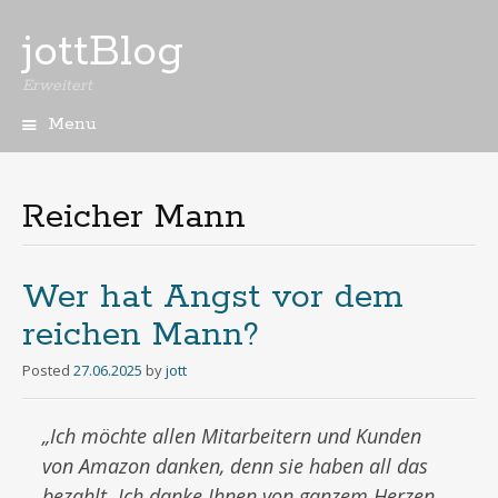
jottBlog
Erweitert
Menu
Skip
to
content
Reicher Mann
Wer hat Angst vor dem
reichen Mann?
Posted
27.06.2025
by
jott
„Ich möchte allen Mitarbeitern und Kunden
von Amazon danken, denn sie haben all das
bezahlt. Ich danke Ihnen von ganzem Herzen.