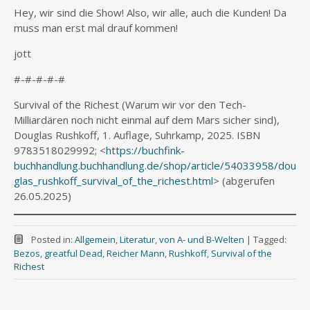
Hey, wir sind die Show! Also, wir alle, auch die Kunden! Da
muss man erst mal drauf kommen!
jott
#-#-#-#-#
Survival of the Richest (Warum wir vor den Tech-
Milliardären noch nicht einmal auf dem Mars sicher sind),
Douglas Rushkoff, 1. Auflage, Suhrkamp, 2025. ISBN
9783518029992; <
https://buchfink-
buchhandlung.buchhandlung.de/shop/article/54033958/dou
glas_rushkoff_survival_of_the_richest.html
> (abgerufen
26.05.2025)
Posted in:
Allgemein
,
Literatur
,
von A- und B-Welten
|
Tagged:
Bezos
,
greatful Dead
,
Reicher Mann
,
Rushkoff
,
Survival of the
Richest