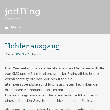
jottBlog
Erweitert
Menu
Skip
to
content
Höhlenausgang
Posted
06.03.2010
by
jott
Die Weisheiten, die sich die allermeisten Menschen mithilfe
von SMS und MSN mitteilen, sind der Steinzeit bis heute
verpflichtet geblieben. Wir benutzen die
atemberaubendsten und futuristischsten Techniken der
drahtlosen Kommunikation, um mit
Hochleistungsmaschinen das steinzeitliche Piktogramm
eines lachenden Gesichts zu schicken – einen Smiley.
Abgetippt (
!!!
) aus Richard David Prechts, „Liebe – ein