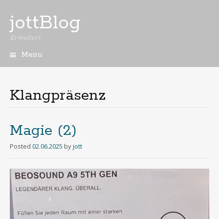
jottBlog
Erweitert
Menu
Skip
to
content
Klangpräsenz
Magie (2)
Posted
02.06.2025
by
jott