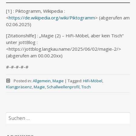
[1] : Piktogramm, Wikipedia :
<
https://de.wikipedia.org/wiki/Piktogramm
> (abgerufen am
02.06.2025)
[Zitationshilfe] : „Magie (2) – HiFi-Möbel, aber kein Tisch“
unter jottBlog :
<https://jottblog.langkau.name/2025/06/02/magie-2/>
(abgerufen am 00.00.20xx)
#-#-#-#-#
Posted in:
Allgemein
,
Magie
|
Tagged:
HiFi-Möbel
,
Klangpräsenz
,
Magie
,
Schallwellenprofil
,
Tisch
Suchen
nach: