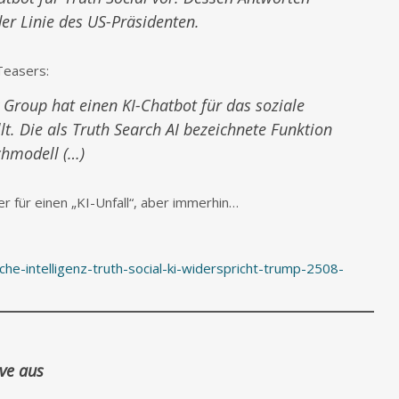
er Linie des US-Präsidenten.
Teasers:
Group hat einen KI-Chatbot für das soziale
lt. Die als Truth Search AI bezeichnete Funktion
chmodell (…)
er für einen „KI-Unfall“, aber immerhin…
he-intelligenz-truth-social-ki-widerspricht-trump-2508-
ive aus