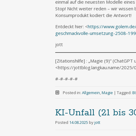
einmal auf die neuesten Modelle eine
Stop! Nicht weiter reden – wir wissen b
Konsumprodukt kodiert die Antwort!
Entdeckt hier: <
https://www.golem.de
geschmackvolle-umsetzung-2508-199
jott
[Zitationshilfe] : „Magie (9)“ (ChatGPT
<https://jottblog.langkau.name/2025/
#-#-#-#-#
Posted in:
Allgemein
,
Magie
|
Tagged:
BI
KI-Unfall (21 bis 3
Posted
14.08.2025
by
jott