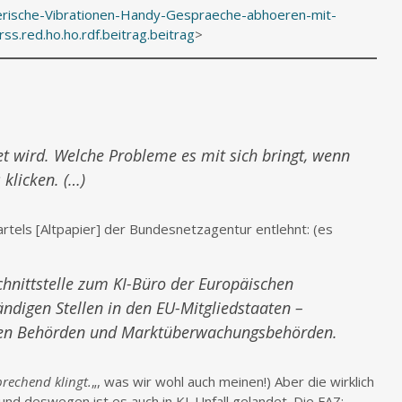
erische-Vibrationen-Handy-Gespraeche-abhoeren-mit-
.red.ho.ho.rdf.beitrag.beitrag
>
t wird. Welche Probleme es mit sich bringt, wenn
klicken. (…)
rtels [Altpapier] der Bundesnetzagentur entlehnt: (es
Schnittstelle zum KI-Büro der Europäischen
digen Stellen in den EU-Mitgliedstaaten –
nden Behörden und Marktüberwachungsbehörden.
prechend klingt.
„, was wir wohl auch meinen!) Aber die wirklich
d deswegen ist es auch in KI-Unfall gelandet. Die FAZ: