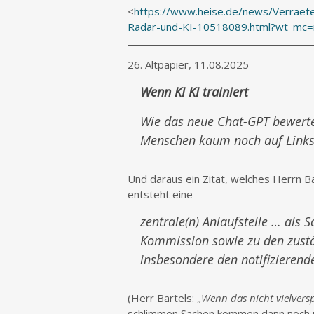
<
https://www.heise.de/news/Verraet
Radar-und-KI-10518089.html?wt_mc=rss
26. Altpapier, 11.08.2025
Wenn KI KI trainiert
Wie das neue Chat-GPT bewerte
Menschen kaum noch auf Links 
Und daraus ein Zitat, welches Herrn Ba
entsteht eine
zentrale(n) Anlaufstelle … als 
Kommission sowie zu den zustän
insbesondere den notifiziere
(Herr Bartels: „
Wenn das nicht vielvers
schlimmen Sachen kommen dann noch un