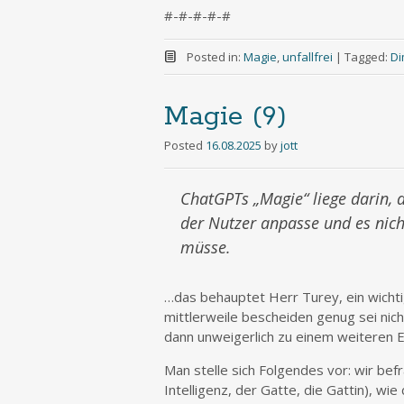
#-#-#-#-#
Posted in:
Magie
,
unfallfrei
|
Tagged:
Di
Magie (9)
Posted
16.08.2025
by
jott
ChatGPTs
„Magie“
liege darin,
der Nutzer anpasse und es nich
müsse.
…das behauptet Herr Turey, ein wicht
mittlerweile bescheiden genug sei ni
dann unweigerlich zu einem weiteren E
Man stelle sich Folgendes vor: wir bef
Intelligenz, der Gatte, die Gattin), w