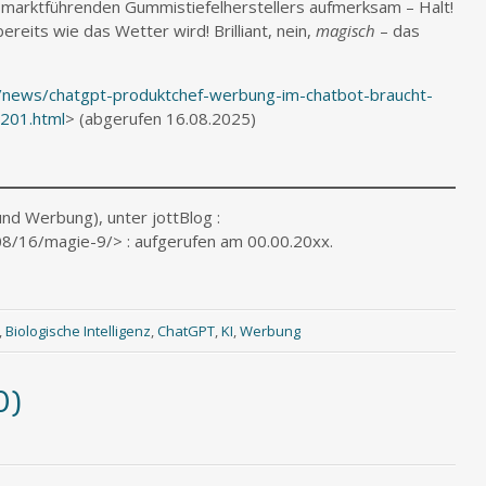
s marktführenden Gummistiefelherstellers aufmerksam – Halt!
ereits wie das Wetter wird! Brilliant, nein,
magisch
– das
/news/chatgpt-produktchef-werbung-im-chatbot-braucht-
201.html
> (abgerufen 16.08.2025)
 und Werbung), unter jottBlog :
08/16/magie-9/> : aufgerufen am 00.00.20xx.
,
Biologische Intelligenz
,
ChatGPT
,
KI
,
Werbung
0)