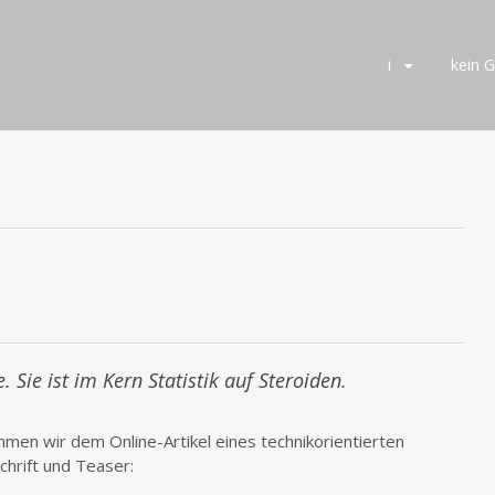
Skip
i
kein 
to
content
. Sie ist im Kern Statistik auf Steroiden.
en wir dem Online-Artikel eines technikorientierten
chrift und Teaser: