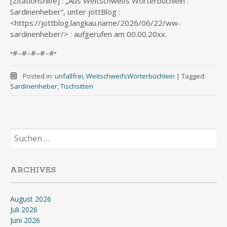
[Zitationshilfe] : „Aus Weitschweifs Wörterbüchlein :
Sardinenheber“, unter jottBlog :
<https://jottblog.langkau.name/2026/06/22/ww-
sardinenheber/> : aufgerufen am 00.00.20xx.
•#–#–#–#–#•
Posted in:
unfallfrei
,
WeitschweifsWörterbüchlein
|
Tagged:
Sardinenheber
,
Tischsitten
Suchen
nach:
ARCHIVES
August 2026
Juli 2026
Juni 2026