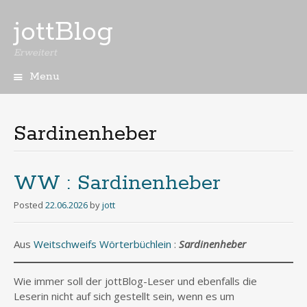
jottBlog
Erweitert
Menu
Skip
to
content
Sardinenheber
WW : Sardinenheber
Posted
22.06.2026
by
jott
Aus
Weitschweifs Wörterbüchlein
:
Sardinenheber
Wie immer soll der jottBlog-Leser und ebenfalls die
Leserin nicht auf sich gestellt sein, wenn es um