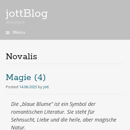
jottBlog
Erweitert
Menu
Skip
to
content
Novalis
Magie (4)
Posted
14.06.2025
by
jott
Die „blaue Blume“ ist ein Symbol der
romantischen Literatur. Sie steht für
Sehnsucht, Liebe und die heile, aber magische
Natur.