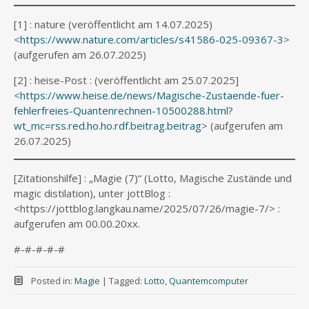
[1] : nature (veröffentlicht am 14.07.2025)
<
https://www.nature.com/articles/s41586-025-09367-3
>
(aufgerufen am 26.07.2025)
[2] : heise-Post : (veröffentlicht am 25.07.2025]
<
https://www.heise.de/news/Magische-Zustaende-fuer-
fehlerfreies-Quantenrechnen-10500288.html?
wt_mc=rss.red.ho.ho.rdf.beitrag.beitrag
> (aufgerufen am
26.07.2025)
[Zitationshilfe] : „Magie (7)“ (Lotto, Magische Zustände und
magic distilation), unter jottBlog :
<https://jottblog.langkau.name/2025/07/26/magie-7/> :
aufgerufen am 00.00.20xx.
#-#-#-#-#
Posted in:
Magie
|
Tagged:
Lotto
,
Quantemcomputer