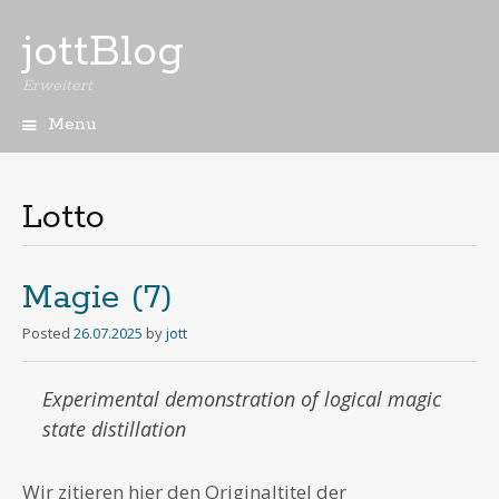
jottBlog
Erweitert
Menu
Skip
to
content
Lotto
Magie (7)
Posted
26.07.2025
by
jott
Experimental demonstration of logical magic
state distillation
Wir zitieren hier den Originaltitel der