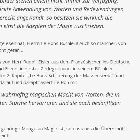
e Bilder stehen einem nicht immer zur Verfügung,
hickte Anwendung von Worten und Redewendungen
recht angewandt, so besitzen sie wirklich die
n einst die Adepten der Magie zuschrieben.
 gelesen hat, Herrn Le Bons Büchlein! Auch so mancher, von
icht getan…
s von Herr Rudolf Eisler aus dem Französischen ins Deutsche
 Freud, in bester Zerlegerlaune, in seinem Büchlein
im 2. Kapitel „Le Bons Schilderung der Massenseele“ (und
darauf und paraphrasiert Le Bon mit
r wahrhaftig magischen Macht von Worten, die in
ten Stürme hervorrufen und sie auch besänftigen
e gehörige Menge an Magie ist, so dass uns die Überschrift
eint!