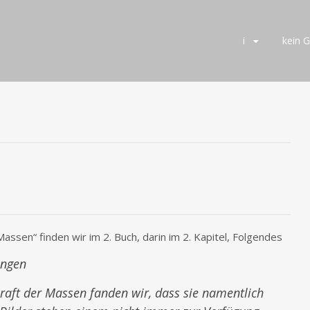
Skip
i
kein 
to
content
ssen“ finden wir im 2. Buch, darin im 2. Kapitel, Folgendes
ungen
raft der Massen fanden wir, dass sie namentlich