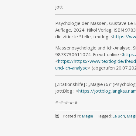
jott
Psychologie der Massen, Gustave Le Bo
Auflage, 2024, Nikol Verlag. ISBN 978
die zitierte Stelle, textlog: <
https://ww
Massenpsychologie und Ich-Analyse, S
9873730611074. Freud-online <
https:
<
https://https://www.textlog.de/fre
und-ich-analyse
> (abgerufen 20.07.20
[Zitationshilfe] : „Magie (6)“ (Psycho
jottBlog : <
https://jottblog.langkau.
#-#-#-#-#
Posted in:
Magie
|
Tagged:
Le Bon
,
Magi