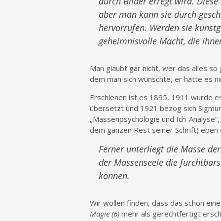
durch Bilder erregt wird. Dies
aber man kann sie durch gesc
hervorrufen. Werden sie kunstge
geheimnisvolle Macht, die ihne
Man glaubt gar nicht, wer das alles so
dem man sich wünschte, er hätte es n
Erschienen ist es 1895, 1911 wurde e
übersetzt und 1921 bezog sich Sigmund
„Massenpsychologie und Ich-Analyse“, 
dem ganzen Rest seiner Schrift) eben 
Ferner unterliegt die Masse de
der Massenseele die furchtbars
können.
Wir wollen finden, dass das schon ein
Magie (6)
mehr als gerechtfertigt ersch