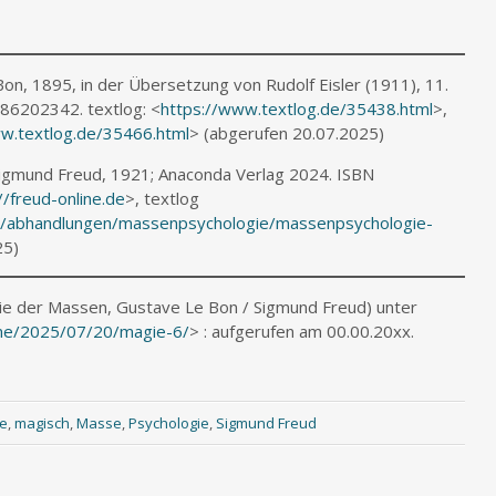
n, 1895, in der Übersetzung von Rudolf Eisler (1911), 11.
386202342. textlog: <
https://www.textlog.de/35438.html
>,
w.textlog.de/35466.html
> (abgerufen 20.07.2025)
igmund Freud, 1921; Anaconda Verlag 2024. ISBN
//freud-online.de
>, textlog
ud/abhandlungen/massenpsychologie/massenpsychologie-
25)
logie der Massen, Gustave Le Bon / Sigmund Freud) unter
name/2025/07/20/magie-6/
> : aufgerufen am 00.00.20xx.
e
,
magisch
,
Masse
,
Psychologie
,
Sigmund Freud