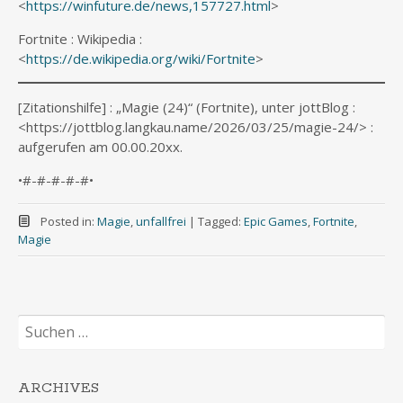
<
https://winfuture.de/news,157727.html
>
Fortnite : Wikipedia :
<
https://de.wikipedia.org/wiki/Fortnite
>
[Zitationshilfe] : „Magie (24)“ (Fortnite), unter jottBlog :
<https://jottblog.langkau.name/2026/03/25/magie-24/> :
aufgerufen am 00.00.20xx.
•#-#-#-#-#•
Posted in:
Magie
,
unfallfrei
|
Tagged:
Epic Games
,
Fortnite
,
Magie
Suchen
nach:
ARCHIVES