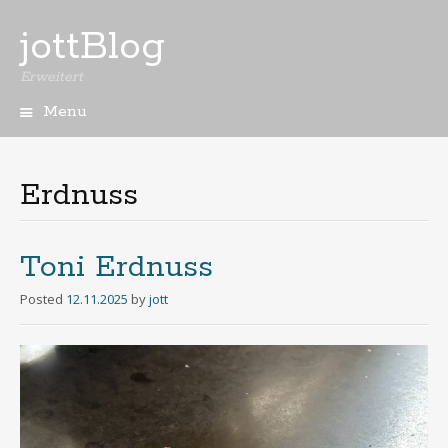
jottBlog
Erweitert
Menu
Skip
to
content
Erdnuss
Toni Erdnuss
Posted
12.11.2025
by
jott