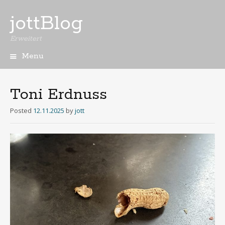
jottBlog
Erweitert
Menu
Skip
to
content
Toni Erdnuss
Posted
12.11.2025
by
jott