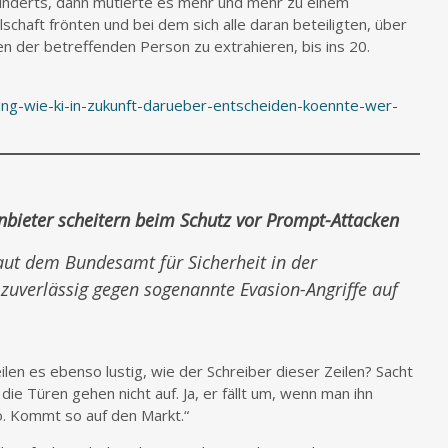
hunderts, dann mutierte es mehr und mehr zu einem
schaft frönten und bei dem sich alle daran beteiligten, über
n der betreffenden Person zu extrahieren, bis ins 20.
ung-wie-ki-in-zukunft-darueber-entscheiden-koennte-wer-
Anbieter scheitern beim Schutz vor Prompt-Attacken
laut dem Bundesamt für Sicherheit in der
 zuverlässig gegen sogenannte Evasion-Angriffe auf
len es ebenso lustig, wie der Schreiber dieser Zeilen? Sacht
, die Türen gehen nicht auf. Ja, er fällt um, wenn man ihn
so. Kommt so auf den Markt.“