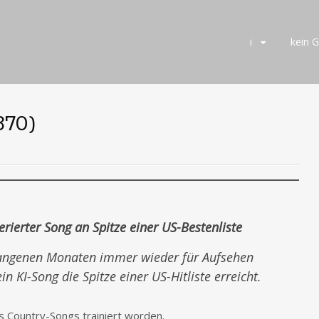
Skip
i
kein 
to
content
370)
erierter Song an Spitze einer US-Bestenliste
angenen Monaten immer wieder für Aufsehen
in KI-Song die Spitze einer US-Hitliste erreicht.
s Country-Songs trainiert worden.