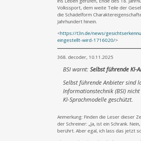
ins Leben gerufen, Ende des 18. Jahr
Volkssport, dem weite Teile der Gesell
die Schädelform Charaktereigenschafte
Jahrhundert hinein.
<
https://t3n.de/news/gesichtserkenn
eingestellt-wird-1716020/
>
368. decoder, 10.11.2025
BSI warnt:
Selbst führende KI-
Selbst führende Anbieter sind 
Informationstechnik (BSI) nicht
KI-Sprachmodelle geschützt.
Anmerkung: Finden die Leser dieser Zei
der Schreiner: „Ja, ist ein Schrank. Nein
berührt. Aber egal, ich lass das jetzt 