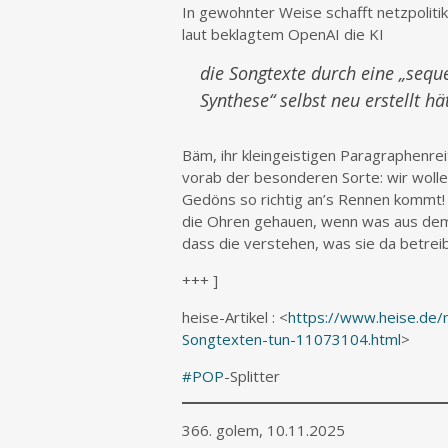
In gewohnter Weise schafft netzpolitik
laut beklagtem OpenAI die KI
die Songtexte durch eine „sequen
Synthese“ selbst neu erstellt h
Bäm, ihr kleingeistigen Paragraphenre
vorab der besonderen Sorte: wir wol
Gedöns so richtig an’s Rennen kommt
die Ohren gehauen, wenn was aus dem Ru
dass die verstehen, was sie da betreib
+++ ]
heise-Artikel : <
https://www.heise.de
Songtexten-tun-11073104.html
>
#POP
-Splitter
366. golem, 10.11.2025