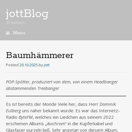
jottBlog
Erweitert
Menu
Skip
to
content
Baumhämmerer
Posted
20.10.2025
by
jott
POP-Splitter, produziert von dem, von einem Headbanger
abstammenden Treebanger
Es ist bereits der Monde Viele her, dass Herr
Dominik
Eulberg
uns näher bekannt wurde. Es war das Internetz-
Radio
ByteFM
, welches ein Liedchen aus seinem 2022
erschienen Albums „
Avichrom
“ in die Kupferkabel und
Glasfaser purzeln ließ. Sehr angetan von diesem Album,