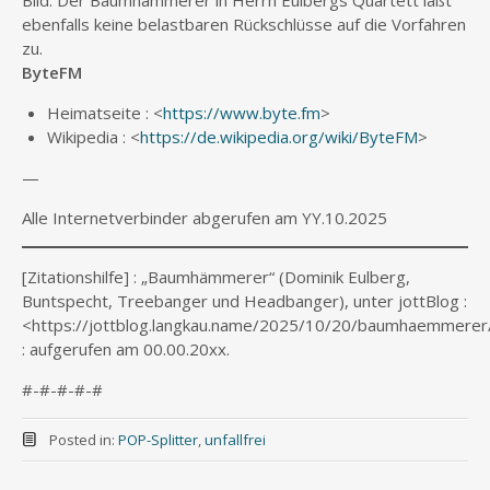
ebenfalls keine belastbaren Rückschlüsse auf die Vorfahren
zu.
ByteFM
Heimatseite : <
https://www.byte.fm
>
Wikipedia : <
https://de.wikipedia.org/wiki/ByteFM
>
—
Alle Internetverbinder abgerufen am YY.10.2025
[Zitationshilfe] : „Baumhämmerer“ (Dominik Eulberg,
Buntspecht, Treebanger und Headbanger), unter jottBlog :
<https://jottblog.langkau.name/2025/10/20/baumhaemmerer
: aufgerufen am 00.00.20xx.
#-#-#-#-#
Posted in:
POP-Splitter
,
unfallfrei