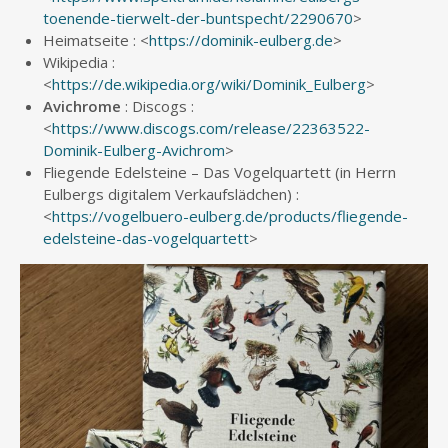
toenende-tierwelt-der-buntspecht/2290670
>
Heimatseite : <
https://dominik-eulberg.de
>
Wikipedia :
<
https://de.wikipedia.org/wiki/Dominik_Eulberg
>
Avichrome
: Discogs :
<
https://www.discogs.com/release/22363522-
Dominik-Eulberg-Avichrom
>
Fliegende Edelsteine – Das Vogelquartett (in Herrn
Eulbergs digitalem Verkaufslädchen) :
<
https://vogelbuero-eulberg.de/products/fliegende-
edelsteine-das-vogelquartett
>