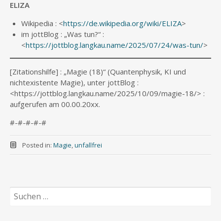
ELIZA
Wikipedia : <
https://de.wikipedia.org/wiki/ELIZA
>
im jottBlog : „Was tun?“ :
<
https://jottblog.langkau.name/2025/07/24/was-tun/
>
[Zitationshilfe] : „Magie (18)“ (Quantenphysik, KI und
nichtexistente Magie), unter jottBlog :
<https://jottblog.langkau.name/2025/10/09/magie-18/> :
aufgerufen am 00.00.20xx.
#-#-#-#-#
Posted in:
Magie
,
unfallfrei
Suchen
nach: