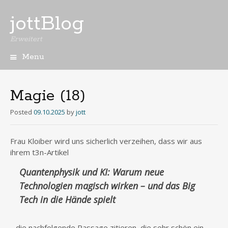
jottBlog
Erweitert
Menu
Skip
to
content
Magie (18)
Posted
09.10.2025
by
jott
Frau Kloiber wird uns sicherlich verzeihen, dass wir aus
ihrem t3n-Artikel
Quantenphysik und KI: Warum neue
Technologien magisch wirken – und das Big
Tech in die Hände spielt
…die nachfolgende Passage zitieren, die sehr schön ein