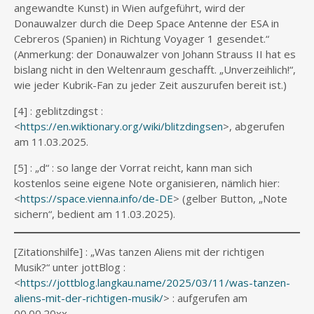
angewandte Kunst) in Wien aufgeführt, wird der
Donauwalzer durch die Deep Space Antenne der ESA in
Cebreros (Spanien) in Richtung Voyager 1 gesendet.“
(Anmerkung: der Donauwalzer von Johann Strauss II hat es
bislang nicht in den Weltenraum geschafft. „Unverzeihlich!“,
wie jeder Kubrik-Fan zu jeder Zeit auszurufen bereit ist.)
[4] : geblitzdingst :
<
https://en.wiktionary.org/wiki/blitzdingsen
>, abgerufen
am 11.03.2025.
[5] : „d“ : so lange der Vorrat reicht, kann man sich
kostenlos seine eigene Note organisieren, nämlich hier:
<
https://space.vienna.info/de-DE
> (gelber Button, „Note
sichern“, bedient am 11.03.2025).
[Zitationshilfe] : „Was tanzen Aliens mit der richtigen
Musik?“ unter jottBlog :
<
https://jottblog.langkau.name/2025/03/11/was-tanzen-
aliens-mit-der-richtigen-musik/
> : aufgerufen am
00.00.20xx.