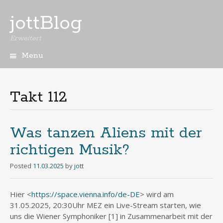
jottBlog
Erweitert
Menu
Skip
to
content
Takt 112
Was tanzen Aliens mit der
richtigen Musik?
Posted
11.03.2025
by
jott
Hier <
https://space.vienna.info/de-DE
> wird am
31.05.2025, 20:30Uhr MEZ ein Live-Stream starten, wie
uns die Wiener Symphoniker [1] in Zusammenarbeit mit der