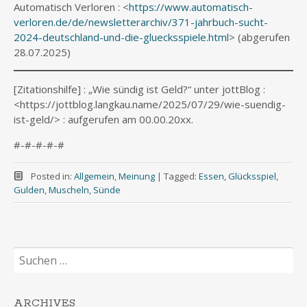
Automatisch Verloren : <
https://www.automatisch-
verloren.de/de/newsletterarchiv/371-jahrbuch-sucht-
2024-deutschland-und-die-gluecksspiele.html
> (abgerufen
28.07.2025)
[Zitationshilfe] : „Wie sündig ist Geld?“ unter jottBlog :
<https://jottblog.langkau.name/2025/07/29/wie-suendig-
ist-geld/> : aufgerufen am 00.00.20xx.
#-#-#-#-#
Posted in:
Allgemein
,
Meinung
|
Tagged:
Essen
,
Glücksspiel
,
Gulden
,
Muscheln
,
Sünde
Suchen
nach:
ARCHIVES