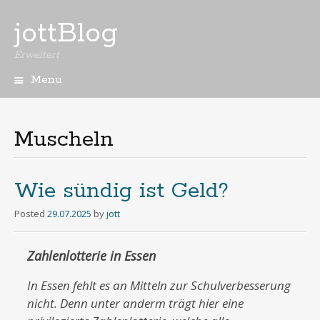
jottBlog
Erweitert
Menu
Skip
to
content
Muscheln
Wie sündig ist Geld?
Posted
29.07.2025
by
jott
Zahlenlotterie in Essen
In Essen fehlt es an Mitteln zur Schulverbesserung
nicht. Denn unter anderm trägt hier eine