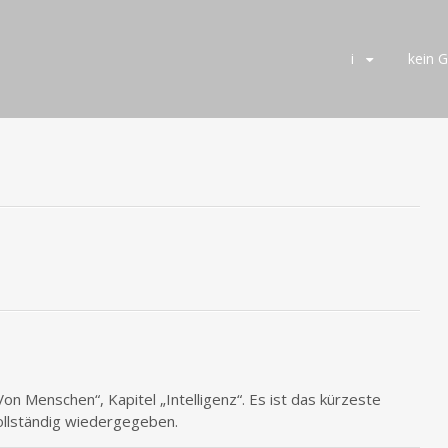
Skip
i
kein 
to
content
n Menschen“, Kapitel „Intelligenz“. Es ist das kürzeste
vollständig wiedergegeben.