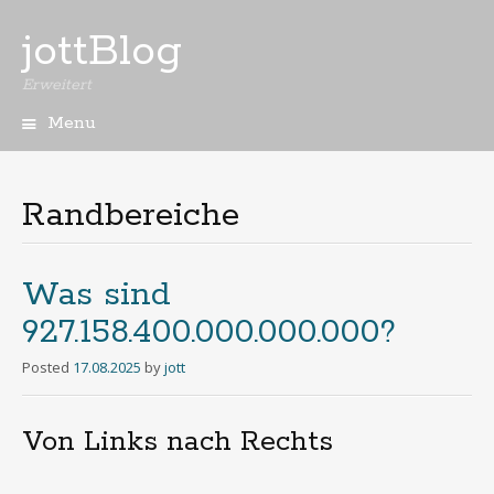
jottBlog
Erweitert
Menu
Skip
to
content
Randbereiche
Was sind
927.158.400.000.000.000?
Posted
17.08.2025
by
jott
Von Links nach Rechts