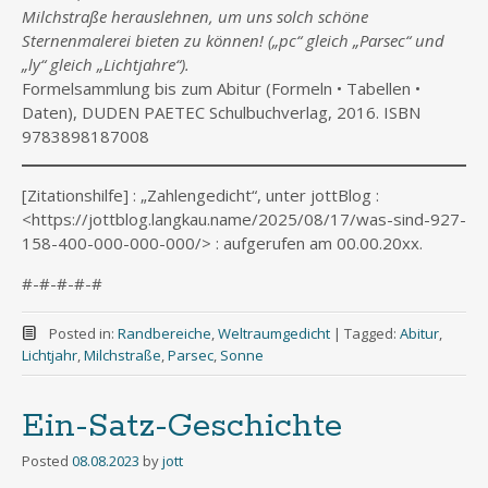
Milchstraße herauslehnen, um uns solch schöne
Sternenmalerei bieten zu können! („pc“ gleich „Parsec“ und
„ly“ gleich „Lichtjahre“).
Formelsammlung bis zum Abitur (Formeln • Tabellen •
Daten), DUDEN PAETEC Schulbuchverlag, 2016. ISBN
9783898187008
[Zitationshilfe] : „Zahlengedicht“, unter jottBlog :
<https://jottblog.langkau.name/2025/08/17/was-sind-927-
158-400-000-000-000/> : aufgerufen am 00.00.20xx.
#-#-#-#-#
Posted in:
Randbereiche
,
Weltraumgedicht
|
Tagged:
Abitur
,
Lichtjahr
,
Milchstraße
,
Parsec
,
Sonne
Ein-Satz-Geschichte
Posted
08.08.2023
by
jott