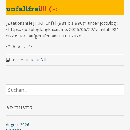
unfallfrei
!!! (-:
[Zitationshilfe] : „KI-Unfall (981 bis 990)“, unter jottBlog :
<https://jottblog.langkau.name/2026/06/22/ki-unfall-981-
bis-990/> : aufgerufen am 00.00.20xx.
•#–#–#–#–#•
Posted in:
KI-Unfall
Suchen
nach:
ARCHIVES
August 2026