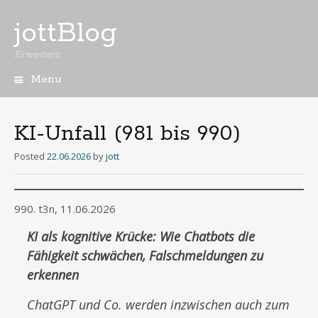
jottBlog
Erweitert
Menu
Skip
to
content
KI-Unfall (981 bis 990)
Posted
22.06.2026
by
jott
990. t3n, 11.06.2026
KI als kognitive Krücke: Wie Chatbots die
Fähigkeit schwächen, Falschmeldungen zu
erkennen
ChatGPT und Co. werden inzwischen auch zum