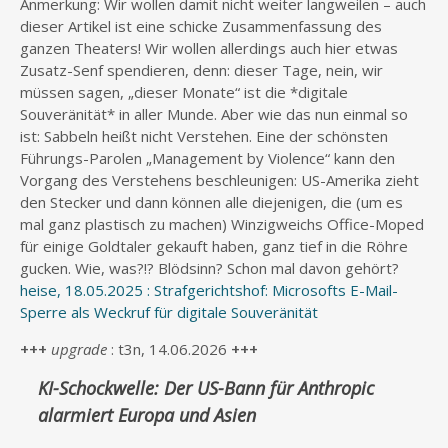
Anmerkung: Wir wollen damit nicht weiter langweilen – auch
dieser Artikel ist eine schicke Zusammenfassung des
ganzen Theaters! Wir wollen allerdings auch hier etwas
Zusatz-Senf spendieren, denn: dieser Tage, nein, wir
müssen sagen, „dieser Monate“ ist die *digitale
Souveränität* in aller Munde. Aber wie das nun einmal so
ist: Sabbeln heißt nicht Verstehen. Eine der schönsten
Führungs-Parolen „Management by Violence“ kann den
Vorgang des Verstehens beschleunigen: US-Amerika zieht
den Stecker und dann können alle diejenigen, die (um es
mal ganz plastisch zu machen) Winzigweichs Office-Moped
für einige Goldtaler gekauft haben, ganz tief in die Röhre
gucken. Wie, was?!? Blödsinn? Schon mal davon gehört?
heise, 18.05.2025 : Strafgerichtshof: Microsofts E-Mail-
Sperre als Weckruf für digitale Souveränität
+++
upgrade
: t3n, 14.06.2026
+++
KI-Schockwelle: Der US-Bann für Anthropic
alarmiert Europa und Asien