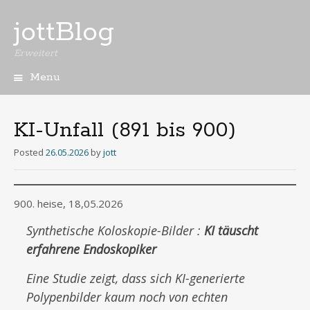
jottBlog
Erweitert
Menu
Skip
to
content
KI-Unfall (891 bis 900)
Posted
26.05.2026
by
jott
900. heise, 18,05.2026
Synthetische Koloskopie-Bilder :
KI täuscht
erfahrene Endoskopiker
Eine Studie zeigt, dass sich KI-generierte
Polypenbilder kaum noch von echten