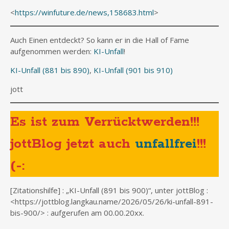
<
https://winfuture.de/news,158683.html
>
Auch Einen entdeckt? So kann er in die Hall of Fame
aufgenommen werden:
KI-Unfall
!
KI-Unfall (881 bis 890)
,
KI-Unfall (901 bis 910)
jott
Es ist zum Verrücktwerden!!!
jottBlog jetzt auch
unfallfrei
!!!
(-:
[Zitationshilfe] : „KI-Unfall (891 bis 900)“, unter jottBlog :
<https://jottblog.langkau.name/2026/05/26/ki-unfall-891-
bis-900/> : aufgerufen am 00.00.20xx.