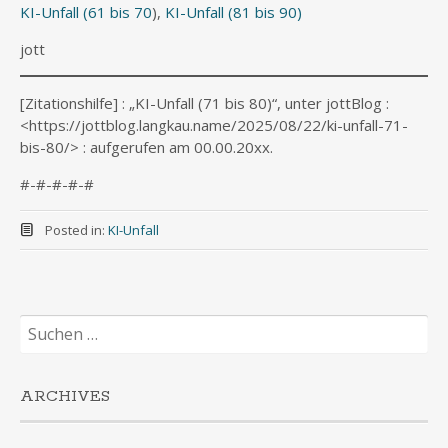
KI-Unfall (61 bis 70
),
KI-Unfall (81 bis 90)
jott
[Zitationshilfe] : „KI-Unfall (71 bis 80)“, unter jottBlog :
<https://jottblog.langkau.name/2025/08/22/ki-unfall-71-
bis-80/> : aufgerufen am 00.00.20xx.
#-#-#-#-#
Posted in:
KI-Unfall
Suchen
nach:
ARCHIVES