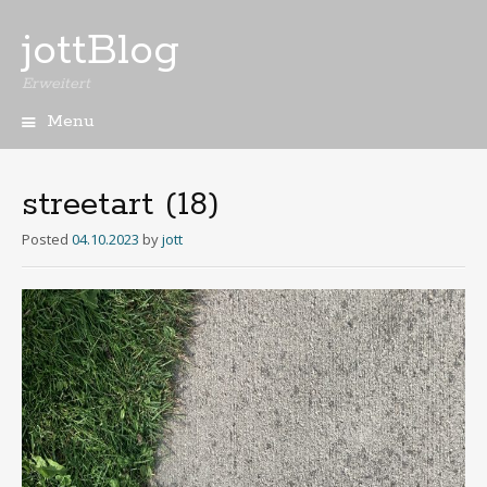
jottBlog
Erweitert
Menu
Skip
to
content
streetart (18)
Posted
04.10.2023
by
jott