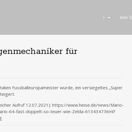
Skip
i
kein 
to
content
agenmechaniker für
Italien Fussballeuropameister wurde, ein versiegeltes „Super
teigert.
reicher Aufruf 12.07.2021): https://www.heise.de/news/Mario-
Mario-64-fast-doppelt-so-teuer-wie-Zelda-6134347.html?
g