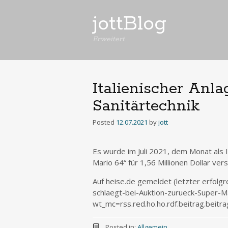
jottBlog
Erweitert
Italienischer Anl
Sanitärtechnik
Posted
12.07.2021
by
jott
Es wurde im Juli 2021, dem Monat als 
Mario 64“ für 1,56 Millionen Dollar vers
Auf heise.de gemeldet (letzter erfolg
schlaegt-bei-Auktion-zurueck-Super-
wt_mc=rss.red.ho.ho.rdf.beitrag.beitra
Posted in:
Allgemein