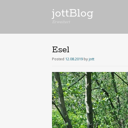
jottBlog
Erweitert
Esel
Posted
12.08.2019
by
jott