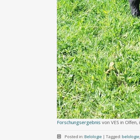
Forschungsergebnis
von VES in Olfen,
Posted in:
Belologie
|
Tagged:
belologie