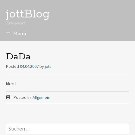
jottBlog
Erweitert
Menu
Skip
to
content
DaDa
Posted
04.04.2007
by
jott
klebt
Posted in:
Allgemein
Suchen
nach: